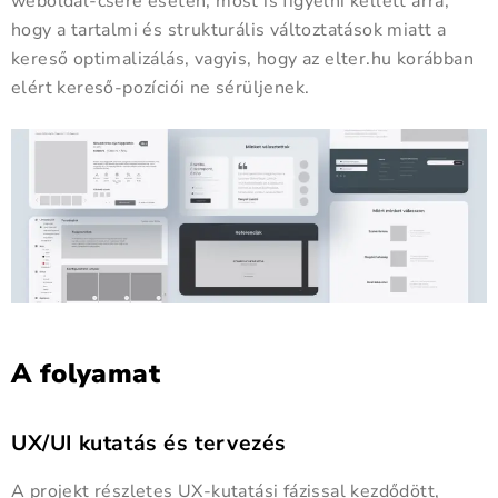
weboldal-csere esetén, most is figyelni kellett arra,
hogy a tartalmi és strukturális változtatások miatt a
kereső optimalizálás, vagyis, hogy az elter.hu korábban
elért kereső-pozíciói ne sérüljenek.
A folyamat
UX/UI kutatás és tervezés
A projekt részletes UX-kutatási fázissal kezdődött,