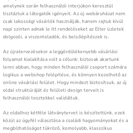
amelynek során felhasználói interjúkon keresztül
tisztáztuk a látogatók igényeit. Az új webáruházat nem
csak lakossági vásárlók használják, hanem rajtuk kívül
napi szinten adnak le itt rendeléseket az Elter üzletek
dolgozói, a viszonteladók, és belsőépítészek is.
Az újratervezésekor a leggördülékenyebb vásárlási
folyamat kialakítása volt a célunk: biztosak akartunk
lenni abban, hogy minden felhasználói csoport számára
logikus a webshop felépítése, és könnyen kezelhető az
online vásárlási felület. Hogy mindezt biztosítsuk, az új
oldal struktúráját és felületi design terveit is
felhasználói tesztekkel validáltuk.
Az oldalhoz kétféle látványtervet is készítettünk, ezek
közül az ügyfél választása a családi hagyományokat és a
megbízhatóságot tükröző, komolyabb, klasszikus