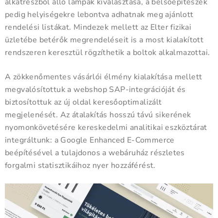
alkatrészből álló lámpák kiválasztása, a belsőépítészek
pedig helyiségekre lebontva adhatnak meg ajánlott
rendelési listákat. Mindezek mellett az Elter fizikai
üzletébe betérők megrendeléseit is a most kialakított
rendszeren keresztül rögzíthetik a boltok alkalmazottai.
A zökkenőmentes vásárlói élmény kialakítása mellett
megvalósítottuk a webshop SAP-integrációját és
biztosítottuk az új oldal keresőoptimalizált
megjelenését. Az átalakítás hosszú távú sikerének
nyomonkövetésére kereskedelmi analitikai eszköztárat
integráltunk: a Google Enhanced E-Commerce
beépítésével a tulajdonos a webáruház részletes
forgalmi statisztikáihoz nyer hozzáférést.