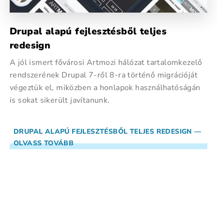
Drupal alapú fejlesztésből teljes
redesign
A jól ismert fővárosi Artmozi hálózat tartalomkezelő
rendszerének Drupal 7-ről 8-ra történő migrációját
végeztük el, miközben a honlapok használhatóságán
is sokat sikerült javítanunk.
DRUPAL ALAPÚ FEJLESZTÉSBŐL TELJES REDESIGN —
OLVASS TOVÁBB