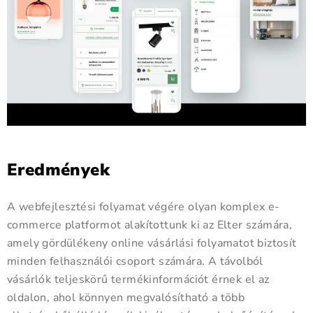
Eredmények
A webfejlesztési folyamat végére olyan komplex e-
commerce platformot alakítottunk ki az Elter számára,
amely gördülékeny online vásárlási folyamatot biztosít
minden felhasználói csoport számára. A távolból
vásárlók teljeskörű termékinformációt érnek el az
oldalon, ahol könnyen megvalósítható a több