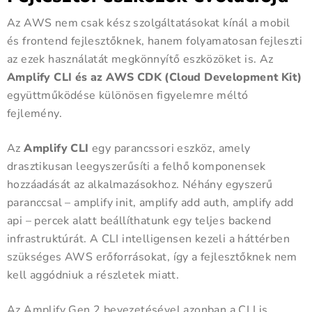
Az AWS nem csak kész szolgáltatásokat kínál a mobil
és frontend fejlesztőknek, hanem folyamatosan fejleszti
az ezek használatát megkönnyítő eszközöket is. Az
Amplify CLI és az AWS CDK (Cloud Development Kit)
együttműködése különösen figyelemre méltó
fejlemény.
Az
Amplify CLI
egy parancssori eszköz, amely
drasztikusan leegyszerűsíti a felhő komponensek
hozzáadását az alkalmazásokhoz. Néhány egyszerű
paranccsal – amplify init, amplify add auth, amplify add
api – percek alatt beállíthatunk egy teljes backend
infrastruktúrát. A CLI intelligensen kezeli a háttérben
szükséges AWS erőforrásokat, így a fejlesztőknek nem
kell aggódniuk a részletek miatt.
Az Amplify Gen 2 bevezetésével azonban a CLI is