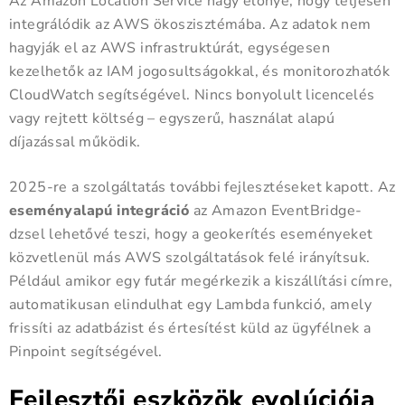
Az Amazon Location Service nagy előnye, hogy teljesen
integrálódik az AWS ökoszisztémába. Az adatok nem
hagyják el az AWS infrastruktúrát, egységesen
kezelhetők az IAM jogosultságokkal, és monitorozhatók
CloudWatch segítségével. Nincs bonyolult licencelés
vagy rejtett költség – egyszerű, használat alapú
díjazással működik.
2025-re a szolgáltatás további fejlesztéseket kapott. Az
eseményalapú integráció
az Amazon EventBridge-
dzsel lehetővé teszi, hogy a geokerítés eseményeket
közvetlenül más AWS szolgáltatások felé irányítsuk.
Például amikor egy futár megérkezik a kiszállítási címre,
automatikusan elindulhat egy Lambda funkció, amely
frissíti az adatbázist és értesítést küld az ügyfélnek a
Pinpoint segítségével.
Fejlesztői eszközök evolúciója