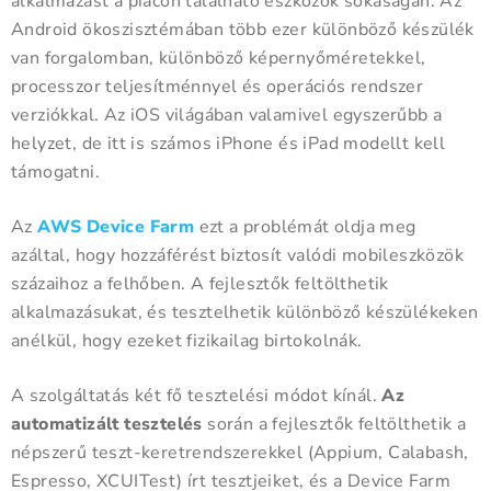
alkalmazást a piacon található eszközök sokaságán. Az
Android ökoszisztémában több ezer különböző készülék
van forgalomban, különböző képernyőméretekkel,
processzor teljesítménnyel és operációs rendszer
verziókkal. Az iOS világában valamivel egyszerűbb a
helyzet, de itt is számos iPhone és iPad modellt kell
támogatni.
Az
AWS Device Farm
ezt a problémát oldja meg
azáltal, hogy hozzáférést biztosít valódi mobileszközök
százaihoz a felhőben. A fejlesztők feltölthetik
alkalmazásukat, és tesztelhetik különböző készülékeken
anélkül, hogy ezeket fizikailag birtokolnák.
A szolgáltatás két fő tesztelési módot kínál.
Az
automatizált tesztelés
során a fejlesztők feltölthetik a
népszerű teszt-keretrendszerekkel (Appium, Calabash,
Espresso, XCUITest) írt tesztjeiket, és a Device Farm