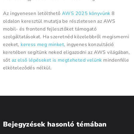
Az ingyenesen letölthető
AWS 2025 könyvünk
8
oldalon keresztül mutatja be részletesen az AWS
mobil- és frontend fejlesztőket támogató
szolgáltatásokat. Ha szeretnéd közelebbről megismerni
ezeket,
keress meg minket
, ingyenes konzultáció
keretében segítünk neked eligazodni az AWS világában,
sőt
az első lépéseket is megteheted velünk
mindenféle
elköteleződés nélkül.
Bejegyzések hasonló témában