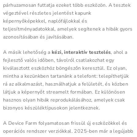
párhuzamosan futtatja ezeket több eszközön. A tesztek
végeztével részletes jelentést kapunk
képernyőképekkel, naplófájlokkal és
teljesítményadatokkal, amelyek segítenek a hibák gyors
azonosításában és javításában.
A másik lehetőség a
kézi, interaktív tesztelés
, ahol a
fejlesztő valós időben, távolról csatlakozhat egy
kiválasztott eszközhöz böngészőn keresztül. Ez olyan,
mintha a kezünkben tartanánk a telefont: telepíthetjük
rá az alkalmazást, használhatjuk a felületét, és közben
látjuk a képernyőt streamelt formában. Ez különösen
hasznos olyan hibák reprodukálásához, amelyek csak
bizonyos készüléktípusokon jelentkeznek.
A Device Farm folyamatosan frissül új eszközökkel és
operációs rendszer verziókkal. 2025-ben már a legújabb