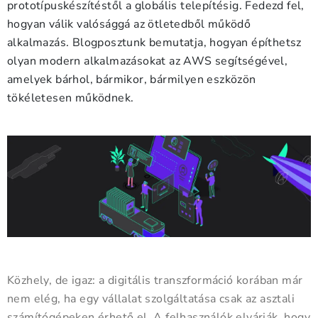
prototípuskészítéstől a globális telepítésig. Fedezd fel,
hogyan válik valósággá az ötletedből működő
alkalmazás. Blogposztunk bemutatja, hogyan építhetsz
olyan modern alkalmazásokat az AWS segítségével,
amelyek bárhol, bármikor, bármilyen eszközön
tökéletesen működnek.
Közhely, de igaz: a digitális transzformáció korában már
nem elég, ha egy vállalat szolgáltatása csak az asztali
számítógépeken érhető el. A felhasználók elvárják, hogy