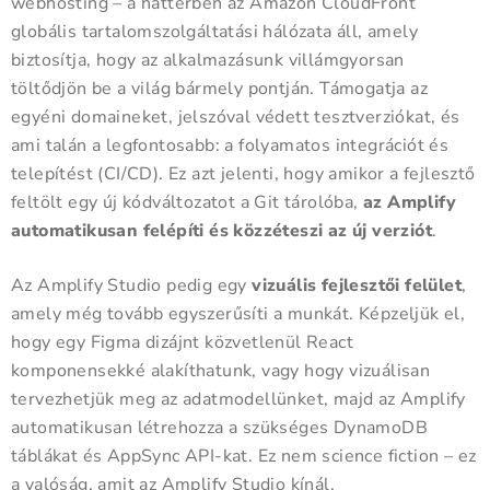
webhosting – a háttérben az Amazon CloudFront
globális tartalomszolgáltatási hálózata áll, amely
biztosítja, hogy az alkalmazásunk villámgyorsan
töltődjön be a világ bármely pontján. Támogatja az
egyéni domaineket, jelszóval védett tesztverziókat, és
ami talán a legfontosabb: a folyamatos integrációt és
telepítést (CI/CD). Ez azt jelenti, hogy amikor a fejlesztő
feltölt egy új kódváltozatot a Git tárolóba,
az Amplify
automatikusan felépíti és közzéteszi az új verziót
.
Az Amplify Studio pedig egy
vizuális fejlesztői felület
,
amely még tovább egyszerűsíti a munkát. Képzeljük el,
hogy egy Figma dizájnt közvetlenül React
komponensekké alakíthatunk, vagy hogy vizuálisan
tervezhetjük meg az adatmodellünket, majd az Amplify
automatikusan létrehozza a szükséges DynamoDB
táblákat és AppSync API-kat. Ez nem science fiction – ez
a valóság, amit az Amplify Studio kínál.