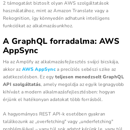
2 támogatást biztosít olyan AWS szolgáltatások
használatához, mint az Amazon Translate vagy a
Rekognition, így könnyedén adhatunk intelligens
funkciókat az alkalmazásunkhoz.
A GraphQL forradalma: AWS
AppSync
Ha az Amplify az alkalmazásfejlesztés svájci bicskája,
akkor az
AWS AppSync
a precíziós sebészi szike az
adatkezelésben. Ez egy
teljesen menedzselt GraphQL
API szolgáltatás
, amely megoldja az egyik legnagyobb
kihívást a modern alkalmazásfejlesztésben: hogyan
érjünk el hatékonyan adatokat több forrásból.
A hagyományos REST API-k esetében gyakran
találkozunk az „overfetching" vagy „underfetching"
problémájával – vagy túl sok adatot kérünk le, vagy túl