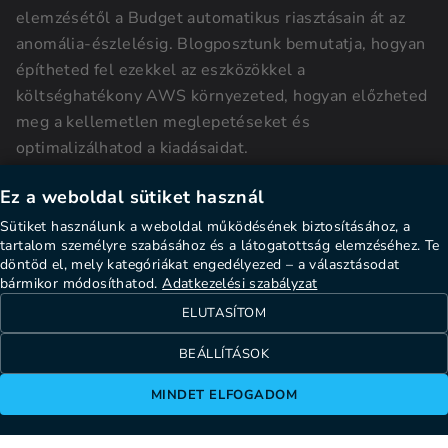
elemzésétől a Budget automatikus riasztásain át az
anomália-észlelésig. Blogposztunk bemutatja, hogyan
építheted fel ezekkel az eszközökkel a
költséghatékony AWS környezeted, hogyan előzheted
meg a kellemetlen meglepetéseket és
optimalizálhatod a kiadásaidat.
Ez a weboldal sütiket használ
OLVASS TOVÁBB
Sütiket használunk a weboldal működésének biztosításához, a
tartalom személyre szabásához és a látogatottság elemzéséhez. Te
döntöd el, mely kategóriákat engedélyezed – a választásodat
bármikor módosíthatod.
Adatkezelési szabályzat
ELUTASÍTOM
BEÁLLÍTÁSOK
MINDET ELFOGADOM