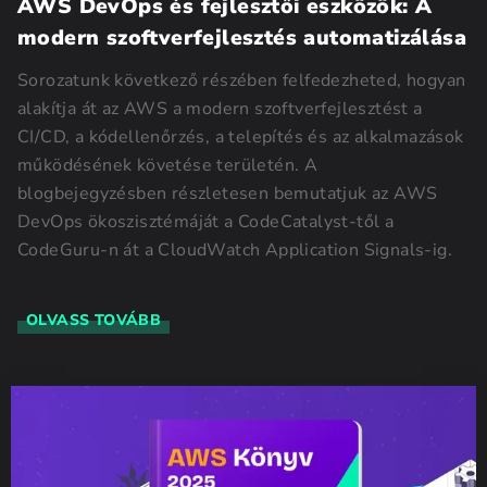
AWS DevOps és fejlesztői eszközök: A
modern szoftverfejlesztés automatizálása
Sorozatunk következő részében felfedezheted, hogyan
alakítja át az AWS a modern szoftverfejlesztést a
CI/CD, a kódellenőrzés, a telepítés és az alkalmazások
működésének követése területén. A
blogbejegyzésben részletesen bemutatjuk az AWS
DevOps ökoszisztémáját a CodeCatalyst-től a
CodeGuru-n át a CloudWatch Application Signals-ig.
OLVASS TOVÁBB