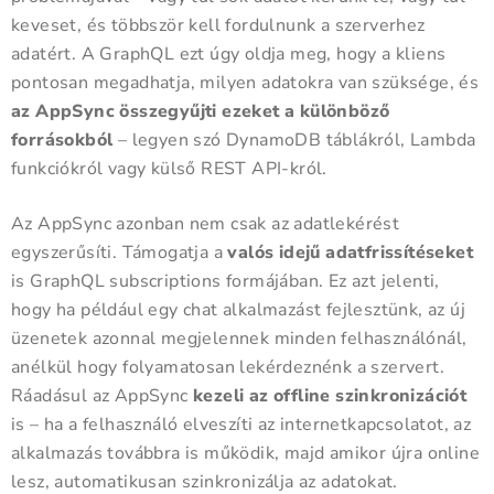
keveset, és többször kell fordulnunk a szerverhez
adatért. A GraphQL ezt úgy oldja meg, hogy a kliens
pontosan megadhatja, milyen adatokra van szüksége, és
az AppSync összegyűjti ezeket a különböző
forrásokból
– legyen szó DynamoDB táblákról, Lambda
funkciókról vagy külső REST API-król.
Az AppSync azonban nem csak az adatlekérést
egyszerűsíti. Támogatja a
valós idejű adatfrissítéseket
is GraphQL subscriptions formájában. Ez azt jelenti,
hogy ha például egy chat alkalmazást fejlesztünk, az új
üzenetek azonnal megjelennek minden felhasználónál,
anélkül hogy folyamatosan lekérdeznénk a szervert.
Ráadásul az AppSync
kezeli az offline szinkronizációt
is – ha a felhasználó elveszíti az internetkapcsolatot, az
alkalmazás továbbra is működik, majd amikor újra online
lesz, automatikusan szinkronizálja az adatokat.