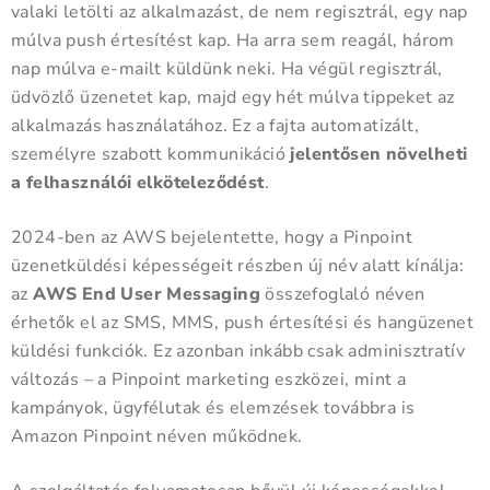
valaki letölti az alkalmazást, de nem regisztrál, egy nap
múlva push értesítést kap. Ha arra sem reagál, három
nap múlva e-mailt küldünk neki. Ha végül regisztrál,
üdvözlő üzenetet kap, majd egy hét múlva tippeket az
alkalmazás használatához. Ez a fajta automatizált,
személyre szabott kommunikáció
jelentősen növelheti
a felhasználói elköteleződést
.
2024-ben az AWS bejelentette, hogy a Pinpoint
üzenetküldési képességeit részben új név alatt kínálja:
az
AWS End User Messaging
összefoglaló néven
érhetők el az SMS, MMS, push értesítési és hangüzenet
küldési funkciók. Ez azonban inkább csak adminisztratív
változás – a Pinpoint marketing eszközei, mint a
kampányok, ügyfélutak és elemzések továbbra is
Amazon Pinpoint néven működnek.