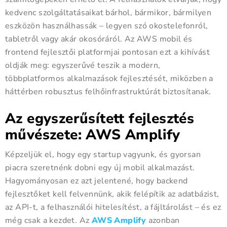
kedvenc szolgáltatásaikat bárhol, bármikor, bármilyen
eszközön használhassák – legyen szó okostelefonról,
tabletről vagy akár okosóráról. Az AWS mobil és
frontend fejlesztői platformjai pontosan ezt a kihívást
oldják meg: egyszerűvé teszik a modern,
többplatformos alkalmazások fejlesztését, miközben a
háttérben robusztus felhőinfrastruktúrát biztosítanak.
Az egyszerűsített fejlesztés
művészete: AWS Amplify
Képzeljük el, hogy egy startup vagyunk, és gyorsan
piacra szeretnénk dobni egy új mobil alkalmazást.
Hagyományosan ez azt jelentené, hogy backend
fejlesztőket kell felvennünk, akik felépítik az adatbázist,
az API-t, a felhasználói hitelesítést, a fájltárolást – és ez
még csak a kezdet. Az
AWS Amplify
azonban