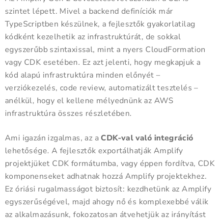
szintet lépett. Mivel a backend definíciók már
TypeScriptben készülnek, a fejlesztők gyakorlatilag
kódként kezelhetik az infrastruktúrát, de sokkal
egyszerűbb szintaxissal, mint a nyers CloudFormation
vagy CDK esetében. Ez azt jelenti, hogy megkapjuk a
kód alapú infrastruktúra minden előnyét –
verziókezelés, code review, automatizált tesztelés –
anélkül, hogy el kellene mélyednünk az AWS
infrastruktúra összes részletében.
Ami igazán izgalmas, az a
CDK-val való integráció
lehetősége. A fejlesztők exportálhatják Amplify
projektjüket CDK formátumba, vagy éppen fordítva, CDK
komponenseket adhatnak hozzá Amplify projektekhez.
Ez óriási rugalmasságot biztosít: kezdhetünk az Amplify
egyszerűségével, majd ahogy nő és komplexebbé válik
az alkalmazásunk, fokozatosan átvehetjük az irányítást