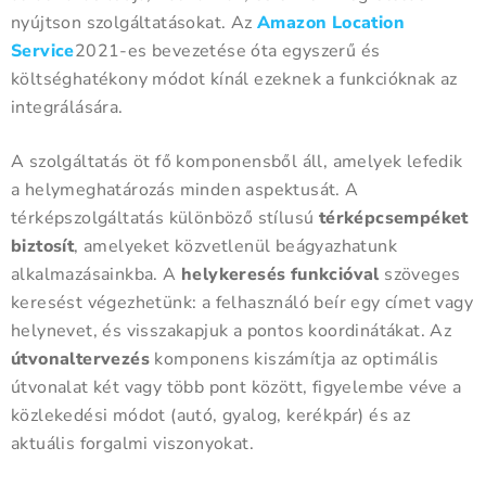
nyújtson szolgáltatásokat. Az
Amazon Location
Service
2021-es bevezetése óta egyszerű és
költséghatékony módot kínál ezeknek a funkcióknak az
integrálására.
A szolgáltatás öt fő komponensből áll, amelyek lefedik
a helymeghatározás minden aspektusát. A
térképszolgáltatás különböző stílusú
térképcsempéket
biztosít
, amelyeket közvetlenül beágyazhatunk
alkalmazásainkba. A
helykeresés funkcióval
szöveges
keresést végezhetünk: a felhasználó beír egy címet vagy
helynevet, és visszakapjuk a pontos koordinátákat. Az
útvonaltervezés
komponens kiszámítja az optimális
útvonalat két vagy több pont között, figyelembe véve a
közlekedési módot (autó, gyalog, kerékpár) és az
aktuális forgalmi viszonyokat.