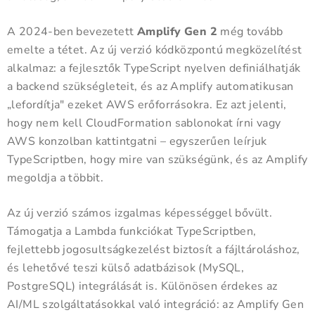
A 2024-ben bevezetett
Amplify Gen 2
még tovább
emelte a tétet. Az új verzió kódközpontú megközelítést
alkalmaz: a fejlesztők TypeScript nyelven definiálhatják
a backend szükségleteit, és az Amplify automatikusan
„lefordítja" ezeket AWS erőforrásokra. Ez azt jelenti,
hogy nem kell CloudFormation sablonokat írni vagy
AWS konzolban kattintgatni – egyszerűen leírjuk
TypeScriptben, hogy mire van szükségünk, és az Amplify
megoldja a többit.
Az új verzió számos izgalmas képességgel bővült.
Támogatja a Lambda funkciókat TypeScriptben,
fejlettebb jogosultságkezelést biztosít a fájltároláshoz,
és lehetővé teszi külső adatbázisok (MySQL,
PostgreSQL) integrálását is. Különösen érdekes az
AI/ML szolgáltatásokkal való integráció: az Amplify Gen