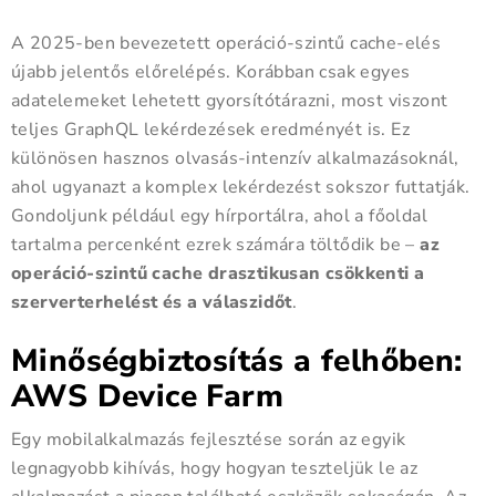
A 2025-ben bevezetett operáció-szintű cache-elés
újabb jelentős előrelépés. Korábban csak egyes
adatelemeket lehetett gyorsítótárazni, most viszont
teljes GraphQL lekérdezések eredményét is. Ez
különösen hasznos olvasás-intenzív alkalmazásoknál,
ahol ugyanazt a komplex lekérdezést sokszor futtatják.
Gondoljunk például egy hírportálra, ahol a főoldal
tartalma percenként ezrek számára töltődik be –
az
operáció-szintű cache drasztikusan csökkenti a
szerverterhelést és a válaszidőt
.
Minőségbiztosítás a felhőben:
AWS Device Farm
Egy mobilalkalmazás fejlesztése során az egyik
legnagyobb kihívás, hogy hogyan teszteljük le az