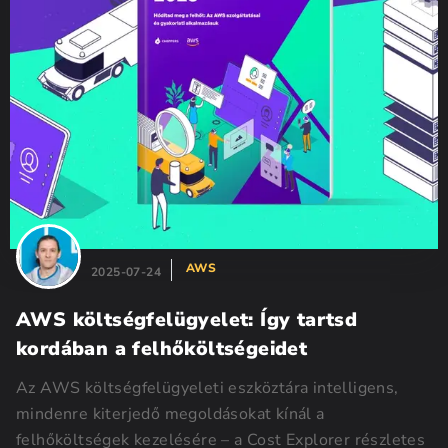
AWS
2025-07-24
AWS költségfelügyelet: Így tartsd
kordában a felhőköltségeidet
Az AWS költségfelügyeleti eszköztára intelligens,
mindenre kiterjedő megoldásokat kínál a
felhőköltségek kezelésére – a Cost Explorer részletes