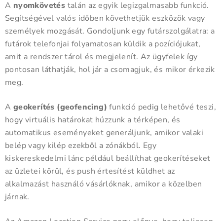
A
nyomkövetés
talán az egyik legizgalmasabb funkció.
Segítségével valós időben követhetjük eszközök vagy
személyek mozgását. Gondoljunk egy futárszolgálatra: a
futárok telefonjai folyamatosan küldik a pozíciójukat,
amit a rendszer tárol és megjelenít. Az ügyfelek így
pontosan láthatják, hol jár a csomagjuk, és mikor érkezik
meg.
A
geokerítés (geofencing)
funkció pedig lehetővé teszi,
hogy virtuális határokat húzzunk a térképen, és
automatikus eseményeket generáljunk, amikor valaki
belép vagy kilép ezekből a zónákból. Egy
kiskereskedelmi lánc például beállíthat geokerítéseket
az üzletei körül, és push értesítést küldhet az
alkalmazást használó vásárlóknak, amikor a közelben
járnak.