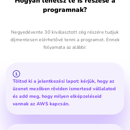
Hogyan lehetsz te is részese a
programnak?
Negyedévente 30 kiválasztott cég részére tudjuk
díjmentesen elérhetővé tenni a programot. Ennek
folyamata az alábbi:
Töltsd ki a jelentkezési lapot: kérjük, hogy az
üzenet mezőben röviden ismertesd vállalatod
és add meg, hogy milyen elképzeléseid
vannak az AWS kapcsán.