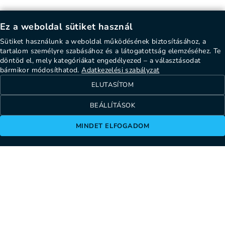
Ez a weboldal sütiket használ
Sütiket használunk a weboldal működésének biztosításához, a
tartalom személyre szabásához és a látogatottság elemzéséhez. Te
döntöd el, mely kategóriákat engedélyezed – a választásodat
bármikor módosíthatod.
Adatkezelési szabályzat
ELUTASÍTOM
BEÁLLÍTÁSOK
MINDET ELFOGADOM
1137 Budapest, Szent István körút 22.
info@cheppers.com