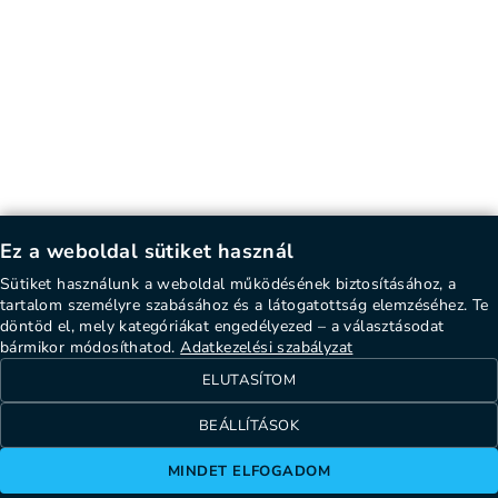
Ez a weboldal sütiket használ
Sütiket használunk a weboldal működésének biztosításához, a
tartalom személyre szabásához és a látogatottság elemzéséhez. Te
döntöd el, mely kategóriákat engedélyezed – a választásodat
bármikor módosíthatod.
Adatkezelési szabályzat
ELUTASÍTOM
BEÁLLÍTÁSOK
MINDET ELFOGADOM