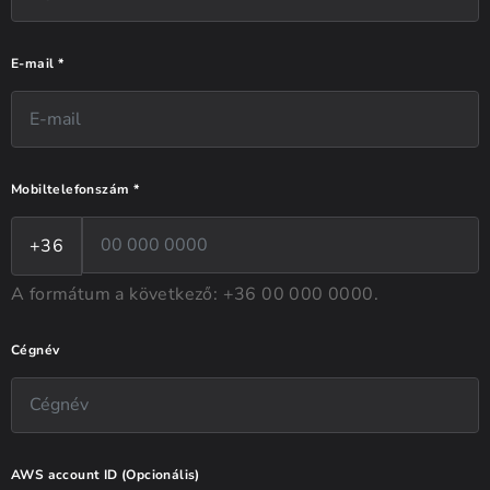
E-mail *
Mobiltelefonszám *
+36
A formátum a következő: +36 00 000 0000.
Cégnév
AWS account ID (Opcionális)