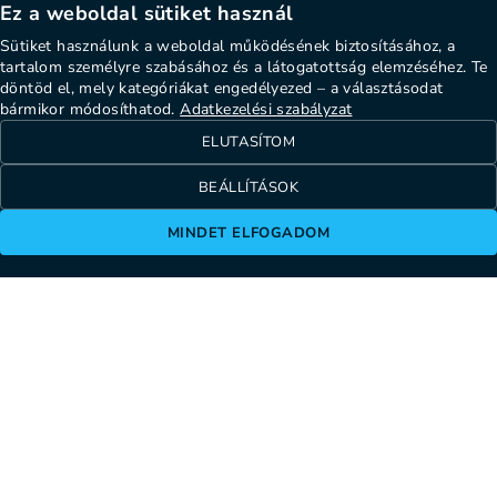
Ez a weboldal sütiket használ
Sütiket használunk a weboldal működésének biztosításához, a
tartalom személyre szabásához és a látogatottság elemzéséhez. Te
döntöd el, mely kategóriákat engedélyezed – a választásodat
bármikor módosíthatod.
Adatkezelési szabályzat
ELUTASÍTOM
BEÁLLÍTÁSOK
MINDET ELFOGADOM
1137 Budapest, Szent István körút 22.
info@cheppers.com